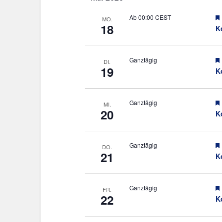
Ab 00:00 CEST
MO.
18
K
Ganztägig
DI.
19
K
Ganztägig
MI.
20
K
Ganztägig
DO.
21
K
Ganztägig
FR.
22
K