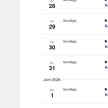
DO.
28
K
Ganztägig
FR.
29
K
Ganztägig
SA.
30
K
Ganztägig
SO.
31
K
Juni 2026
Ganztägig
MO.
1
K