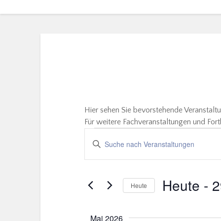
Hier sehen Sie bevorstehende Veranstalt
Für weitere Fachveranstaltungen und Fort
Veranstaltungen
BITTE
Suche
SCHLÜSSELWORT
EINGEBEN.
und
SUCHE
Heute
 - 
2
Ansichten,
Heute
NACH
Navigation
VERANSTALTUNGEN
Datum
SCHLÜSSELWORT.
auswählen.
Mai 2026