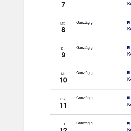
7
K
Ganztägig
MO.
8
K
Ganztägig
DI.
9
K
Ganztägig
MI.
10
K
Ganztägig
DO.
11
K
Ganztägig
FR.
12
K