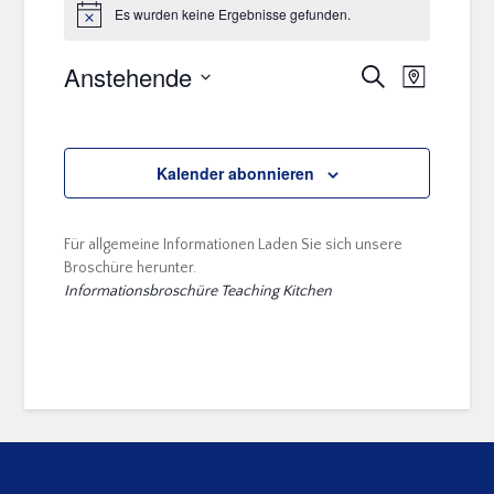
Es wurden keine Ergebnisse gefunden.
Hinweis
Anstehende
Veranstal
Veranstaltu
Suche
Karte
Ansichten
Suche
Datum
Navigatio
auswählen.
und
Ansichten,
Kalender abonnieren
Navigation
Für allgemeine Informationen Laden Sie sich unsere
Broschüre herunter.
Informationsbroschüre Teaching Kitchen