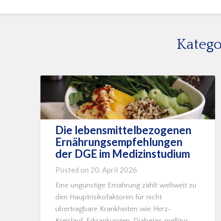
Katego
Die lebensmittelbezogenen
Ernährungsempfehlungen
der DGE im Medizinstudium
Posted on
20. April 2026
Eine ungünstige Ernährung zählt weltweit zu
den Hauptrisikofaktoren für nicht
übertragbare Krankheiten wie Herz-
Kreislauf-Erkrankungen, Diabetes mellitus