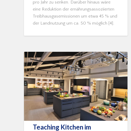
pro Jahr zu senken. Darüber hinaus wäre
eine Reduktion der ernährungsassoziierten
Treibhausgasemissionen um etwa 45 % und
der Landnutzung um ca. 50 % möglich [4].
Teaching Kitchen im