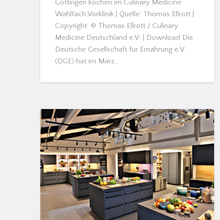
Göttingen kochen im Culinary Medicine
Wahlfach Vorklinik | Quelle: Thomas Ellrott |
Copyright: © Thomas Ellrott / Culinary
Medicine Deutschland e.V. | Download Die
Deutsche Gesellschaft für Ernährung e.V.
(DGE) hat im März…