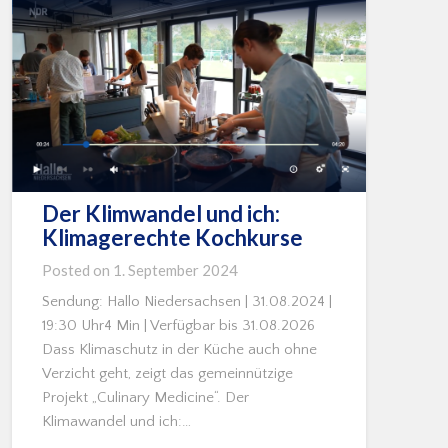
Der Klimwandel und ich:
Klimagerechte Kochkurse
Posted on
1. September 2024
Sendung: Hallo Niedersachsen | 31.08.2024 |
19:30 Uhr4 Min | Verfügbar bis 31.08.2026
Dass Klimaschutz in der Küche auch ohne
Verzicht geht, zeigt das gemeinnützige
Projekt „Culinary Medicine“. Der
Klimawandel und ich:…