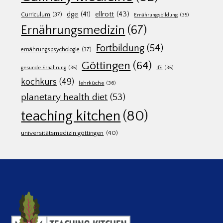
ellrott
(43)
dge
(41)
Curriculum
(37)
Ernährungsbildung
(35)
Ernährungsmedizin
(67)
Fortbildung
(54)
ernährungspsychologie
(37)
Göttingen
(64)
gesunde Ernährung
(35)
IfE
(35)
kochkurs
(49)
lehrküche
(36)
planetary health diet
(53)
teaching kitchen
(80)
universitätsmedizin göttingen
(40)