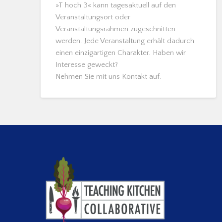
»T hoch 3« kann tagesaktuell auf den
Veranstaltungsort oder
Veranstaltungsrahmen zugeschnitten
werden. Jede Veranstaltung erhält dadurch
einen einzigartigen Charakter. Haben wir
Interesse geweckt?
Nehmen Sie mit uns Kontakt auf.