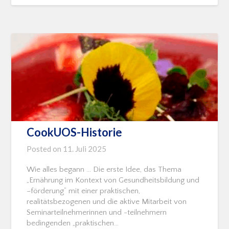
CookUOS-Historie
Posted on
11. Juli 2025
Wie alles begann … Die erste Idee, das Thema
„Ernährung im Kontext von Gesundheitsbildung und
–förderung“ mit einer praktischen,
realitätsbezogenen und die aktive Mitarbeit von
Seminarteilnehmerinnen und -teilnehmern
bedingenden „praktischen…