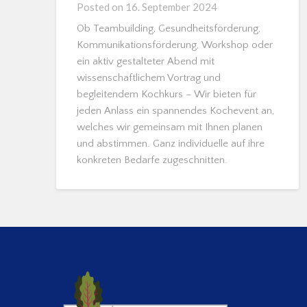
Posted on
16. September 2024
Ob Teambuilding, Gesundheitsförderung,
Kommunikationsförderung, Workshop oder
ein aktiv gestalteter Abend mit
wissenschaftlichem Vortrag und
begleitendem Kochkurs – Wir bieten für
jeden Anlass ein spannendes Kochevent an,
welches wir gemeinsam mit Ihnen planen
und abstimmen. Ganz individuelle auf ihre
konkreten Bedarfe zugeschnitten.