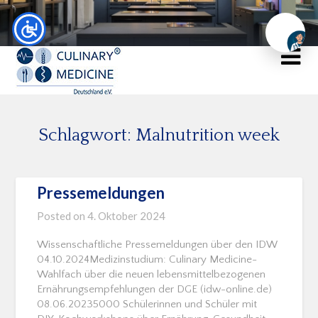
Chat
Schlagwort:
Malnutrition week
Pressemeldungen
Posted on
4. Oktober 2024
Wissenschaftliche Pressemeldungen über den IDW
04.10.2024Medizinstudium: Culinary Medicine-
Wahlfach über die neuen lebensmittelbezogenen
Ernährungsempfehlungen der DGE (idw-online.de)
08.06.20235000 Schülerinnen und Schüler mit