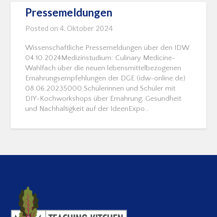
Pressemeldungen
Posted on
4. Oktober 2024
Wissenschaftliche Pressemeldungen über den IDW
04.10.2024Medizinstudium: Culinary Medicine-
Wahlfach über die neuen lebensmittelbezogenen
Ernährungsempfehlungen der DGE (idw-online.de)
08.06.20235000 Schülerinnen und Schüler mit
DIY-Kochworkshops über Ernährung, Gesundheit
und Nachhaltigkeit auf der IdeenExpo…