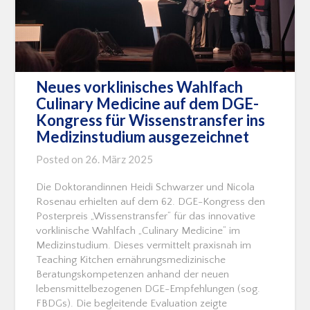
Neues vorklinisches Wahlfach
Culinary Medicine auf dem DGE-
Kongress für Wissenstransfer ins
Medizinstudium ausgezeichnet
Posted on
26. März 2025
Die Doktorandinnen Heidi Schwarzer und Nicola
Rosenau erhielten auf dem 62. DGE-Kongress den
Posterpreis „Wissenstransfer“ für das innovative
vorklinische Wahlfach „Culinary Medicine“ im
Medizinstudium. Dieses vermittelt praxisnah im
Teaching Kitchen ernährungsmedizinische
Beratungskompetenzen anhand der neuen
lebensmittelbezogenen DGE-Empfehlungen (sog.
FBDGs). Die begleitende Evaluation zeigte