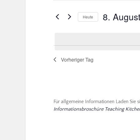
EINGEBEN.
und
SUCHE
8. Augus
Ansichten,
Heute
NACH
Navigation
VERANSTALTUNGEN
Datum
SCHLÜSSELWORT.
wählen.
Vorheriger Tag
Für allgemeine Informationen Laden Sie s
Informationsbroschüre Teaching Kitche