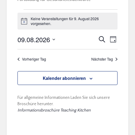
Keine Veranstaltungen für 9. August 2026
Hinweis
vorgesehen.
09.08.2026
Veranstal
Veranstaltu
Suche
Tag
Ansichten
Suche
Datum
Navigatio
wählen.
und
Vorheriger Tag
Nächster Tag
Ansichten,
Navigation
Kalender abonnieren
Für allgemeine Informationen Laden Sie sich unsere
Broschüre herunter.
Informationsbroschüre Teaching Kitchen