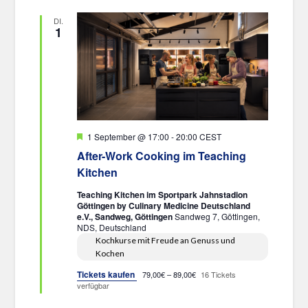
DI.
1
Hervorgehoben
1 September @ 17:00
-
20:00
CEST
After-Work Cooking im Teaching
Kitchen
Teaching Kitchen im Sportpark Jahnstadion
Göttingen by Culinary Medicine Deutschland
e.V., Sandweg, Göttingen
Sandweg 7, Göttingen,
NDS, Deutschland
Kochkurse mit Freude an Genuss und
Kochen
Tickets kaufen
79,00€ – 89,00€
16 Tickets
verfügbar