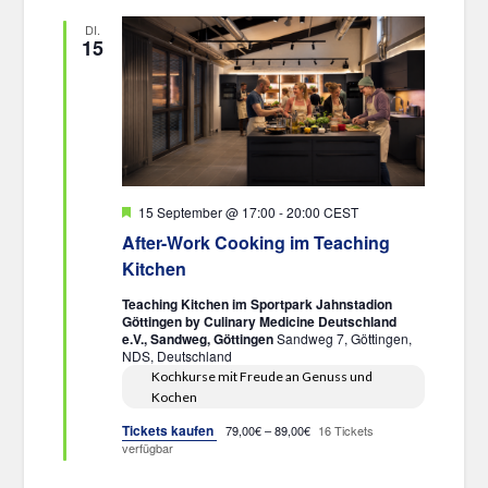
DI.
15
Hervorgehoben
15 September @ 17:00
-
20:00
CEST
After-Work Cooking im Teaching
Kitchen
Teaching Kitchen im Sportpark Jahnstadion
Göttingen by Culinary Medicine Deutschland
e.V., Sandweg, Göttingen
Sandweg 7, Göttingen,
NDS, Deutschland
Kochkurse mit Freude an Genuss und
Kochen
Tickets kaufen
79,00€ – 89,00€
16 Tickets
verfügbar