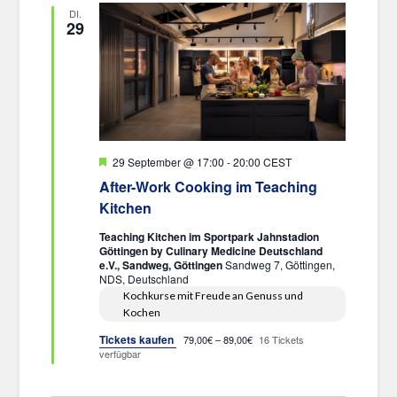
DI.
29
Hervorgehoben
29 September @ 17:00
-
20:00
CEST
After-Work Cooking im Teaching
Kitchen
Teaching Kitchen im Sportpark Jahnstadion
Göttingen by Culinary Medicine Deutschland
e.V., Sandweg, Göttingen
Sandweg 7, Göttingen,
NDS, Deutschland
Kochkurse mit Freude an Genuss und
Kochen
Tickets kaufen
79,00€ – 89,00€
16 Tickets
verfügbar