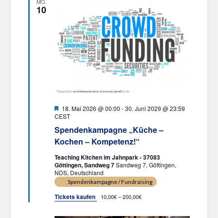
Ansichten,
MO.
10
Navigation
Hervorgehoben
18. Mai 2026 @ 00:00
-
30. Juni 2029 @ 23:59
CEST
Spendenkampagne „Küche –
Kochen – Kompetenz!“
Teaching Kitchen im Jahnpark - 37083
Göttingen, Sandweg 7
Sandweg 7, Göttingen,
NDS, Deutschland
Spendenkampagne / Fundraising
Tickets kaufen
10,00€ – 200,00€