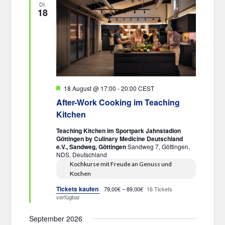
DI.
18
Hervorgehoben
18 August @ 17:00
-
20:00
CEST
After-Work Cooking im Teaching
Kitchen
Teaching Kitchen im Sportpark Jahnstadion
Göttingen by Culinary Medicine Deutschland
e.V., Sandweg, Göttingen
Sandweg 7, Göttingen,
NDS, Deutschland
Kochkurse mit Freude an Genuss und
Kochen
Tickets kaufen
79,00€ – 89,00€
16 Tickets
verfügbar
September 2026