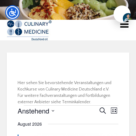
Chat
Hier sehen Sie bevorstehende Veranstaltungen und
Kochkurse von Culinary Medicine Deutschland e.V.
Für weitere Fachveranstaltungen und Fortbildungen
externer Anbieter siehe Terminkalender.
Anstehend
Veranstal
Veranstaltu
Suche
Liste
Ansichten
Suche
Datum
Navigatio
August 2026
wählen.
und