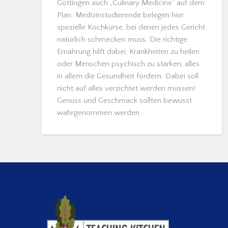
Göttingen auch „Culinary Medicine“ auf dem
Plan. Medizinstudierende belegen hier
spezielle Kochkurse, bei denen jedes Gericht
natürlich schmecken muss. Die richtige
Ernährung hilft dabei, Krankheiten zu heilen
oder Menschen psychisch zu stärken, alles
in allem die Gesundheit fördern. Dabei soll
nicht auf alles verzichtet werden müssen!
Genuss und Geschmack sollten bewusst
wahrgenommen werden.