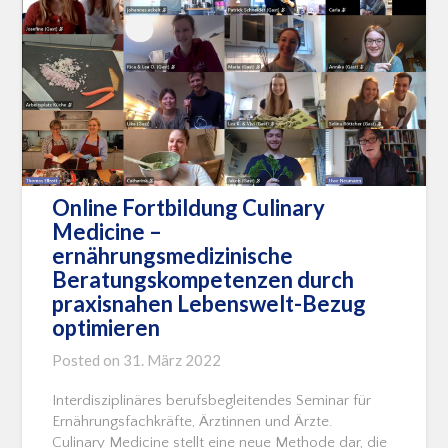
Online Fortbildung Culinary
Medicine –
ernährungsmedizinische
Beratungskompetenzen durch
praxisnahen Lebenswelt-Bezug
optimieren
Posted on
31. März 2022
Interdisziplinäres berufsbegleitendes Seminar für
Ernährungsfachkräfte, Ärztinnen und Ärzte.
Culinary Medicine stellt eine neue Methode dar, die