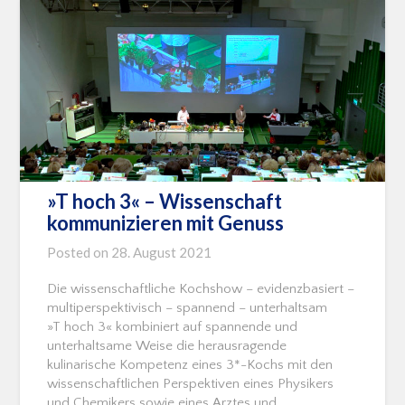
»T hoch 3« – Wissenschaft
kommunizieren mit Genuss
Posted on
28. August 2021
Die wissenschaftliche Kochshow – evidenzbasiert –
multiperspektivisch – spannend – unterhaltsam
»T hoch 3« kombiniert auf spannende und
unterhaltsame Weise die herausragende
kulinarische Kompetenz eines 3*-Kochs mit den
wissenschaftlichen Perspektiven eines Physikers
und Chemikers sowie eines Arztes und