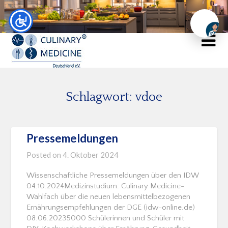
Chat
Schlagwort:
vdoe
Pressemeldungen
Posted on
4. Oktober 2024
Wissenschaftliche Pressemeldungen über den IDW
04.10.2024Medizinstudium: Culinary Medicine-
Wahlfach über die neuen lebensmittelbezogenen
Ernährungsempfehlungen der DGE (idw-online.de)
08.06.20235000 Schülerinnen und Schüler mit