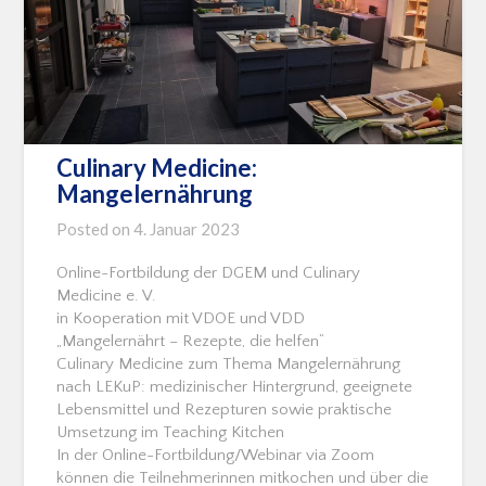
Culinary Medicine:
Mangelernährung
Posted on
4. Januar 2023
Online-Fortbildung der DGEM und Culinary
Medicine e. V.
in Kooperation mit VDOE und VDD
„Mangelernährt – Rezepte, die helfen“
Culinary Medicine zum Thema Mangelernährung
nach LEKuP: medizinischer Hintergrund, geeignete
Lebensmittel und Rezepturen sowie praktische
Umsetzung im Teaching Kitchen
In der Online-Fortbildung/Webinar via Zoom
können die Teilnehmerinnen mitkochen und über die