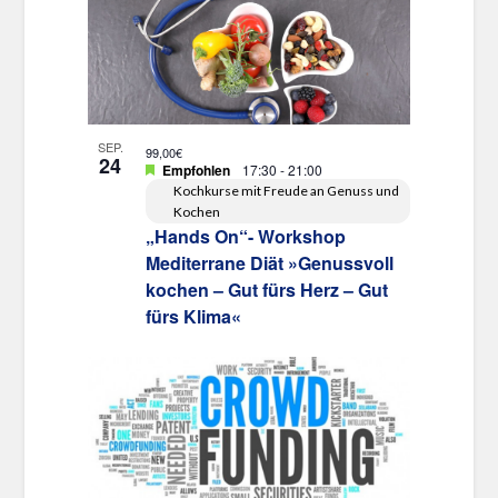
Ansichten,
Veranstaltungen
Navigation
in
Photo
View
SEP.
99,00€
24
Empfohlen
17:30
-
21:00
Kochkurse mit Freude an Genuss und
Kochen
„Hands On“- Workshop
Mediterrane Diät »Genussvoll
kochen – Gut fürs Herz – Gut
fürs Klima«