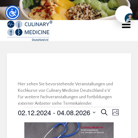
Chat
Hier sehen Sie bevorstehende Veranstaltungen und
Kochkurse von Culinary Medicine Deutschland e.V.
Für weitere Fachveranstaltungen und Fortbildungen
externer Anbieter siehe Terminkalender.
02.12.2024
 - 
04.08.2026
Veranstal
Veranstaltu
Suche
Foto
Ansichten
Suche
Datum
Navigatio
List
auswählen.
und
of