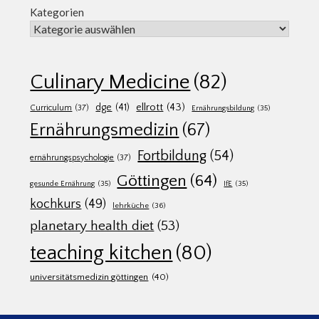
Kategorien
Culinary Medicine
(82)
ellrott
(43)
dge
(41)
Curriculum
(37)
Ernährungsbildung
(35)
Ernährungsmedizin
(67)
Fortbildung
(54)
ernährungspsychologie
(37)
Göttingen
(64)
gesunde Ernährung
(35)
IfE
(35)
kochkurs
(49)
lehrküche
(36)
planetary health diet
(53)
teaching kitchen
(80)
universitätsmedizin göttingen
(40)