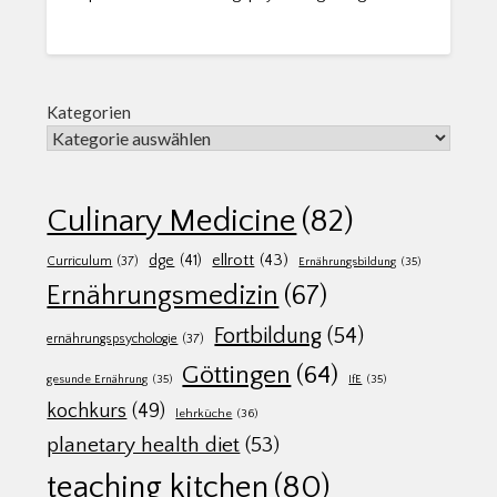
Kategorien
Culinary Medicine
(82)
ellrott
(43)
dge
(41)
Curriculum
(37)
Ernährungsbildung
(35)
Ernährungsmedizin
(67)
Fortbildung
(54)
ernährungspsychologie
(37)
Göttingen
(64)
gesunde Ernährung
(35)
IfE
(35)
kochkurs
(49)
lehrküche
(36)
planetary health diet
(53)
teaching kitchen
(80)