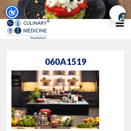
Chat
060A1519